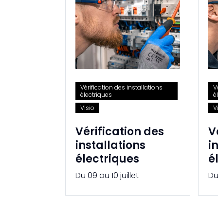
Vérification des installations
V
électriques
é
Visio
V
Vérification des
V
installations
i
électriques
é
Du 09 au 10 juillet
Du