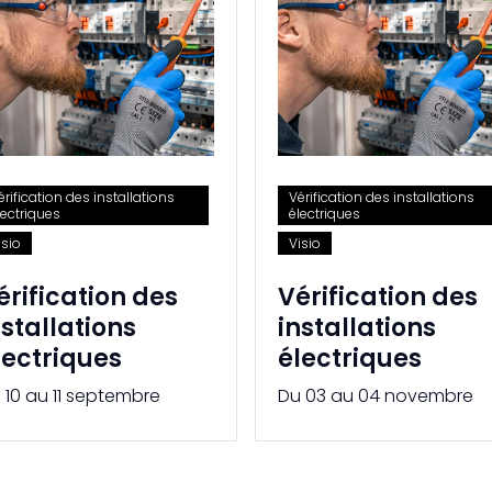
érification des installations
Vérification des installations
lectriques
électriques
isio
Visio
érification des
Vérification des
nstallations
installations
lectriques
électriques
 10 au 11 septembre
Du 03 au 04 novembre