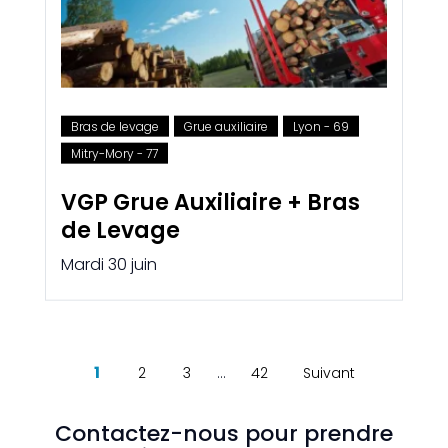
Bras de levage
Grue auxiliaire
Lyon - 69
Mitry-Mory - 77
VGP Grue Auxiliaire + Bras
de Levage
Mardi 30 juin
1
2
3
…
42
Suivant
Contactez-nous pour prendre